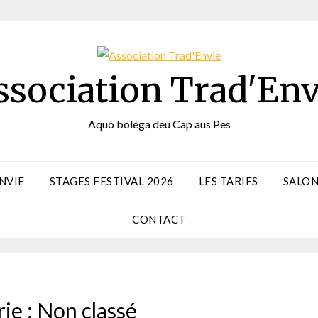
ssociation Trad'Env
Aquò boléga deu Cap aus Pes
NVIE
STAGES FESTIVAL 2026
LES TARIFS
SALON
CONTACT
ie :
Non classé