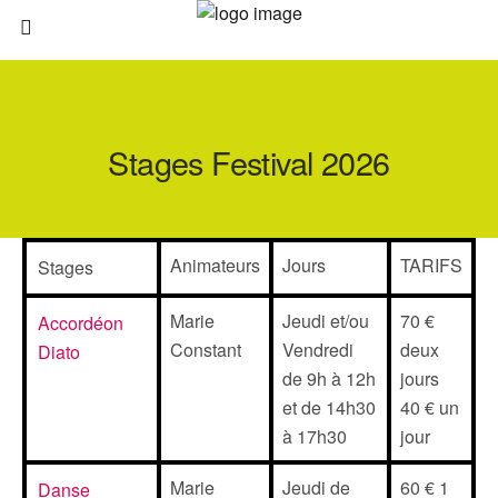
Stages Festival 2026
Animateurs
Jours
TARIFS
Stages
Marie
Jeudi et/ou
70 €
Accordéon
Constant
Vendredi
deux
Diato
de 9h à 12h
jours
et de 14h30
40 € un
à 17h30
jour
Marie
Jeudi de
60 € 1
Danse