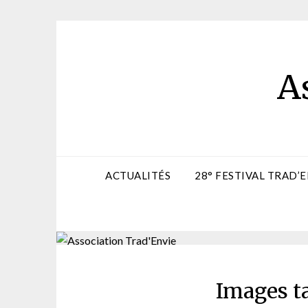
Skip
to
content
A
ACTUALITÉS
28° FESTIVAL TRAD’E
Images t