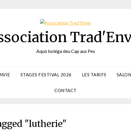
ssociation Trad'Env
Aquò boléga deu Cap aus Pes
NVIE
STAGES FESTIVAL 2026
LES TARIFS
SALON
CONTACT
agged "lutherie"