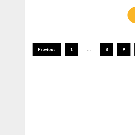
Pagination
Previous
1
…
8
9
des
publications