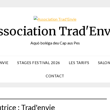
ssociation Trad'Env
Aquò boléga deu Cap aus Pes
NVIE
STAGES FESTIVAL 2026
LES TARIFS
SALON
CONTACT
trice :
Trad'envie