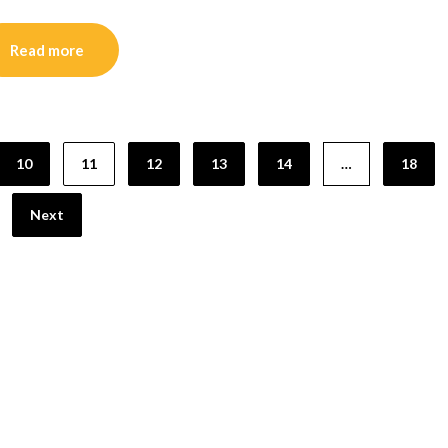
Read more
10
11
12
13
14
…
18
Next