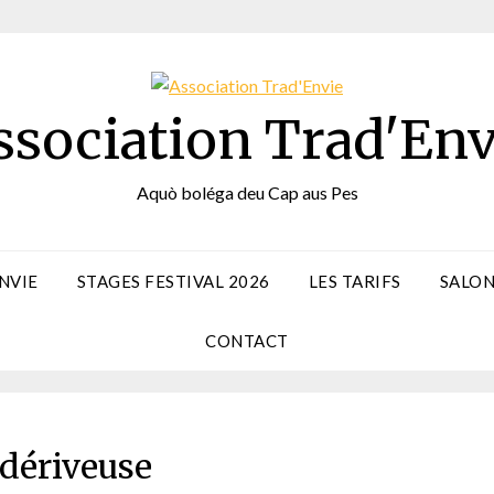
ssociation Trad'Env
Aquò boléga deu Cap aus Pes
NVIE
STAGES FESTIVAL 2026
LES TARIFS
SALON
CONTACT
 dériveuse